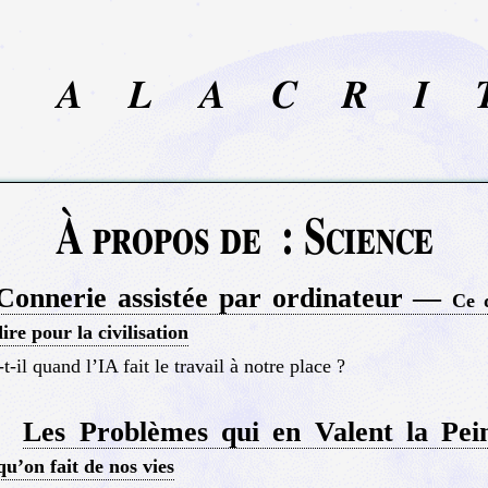
A
L
A
C
R
I
À propos de : Science
Connerie assistée par ordinateur —
Ce q
dire pour la civilisation
t-il quand l’IA fait le travail à notre place ?
Les Problèmes qui en Valent la P
/
u’on fait de nos vies