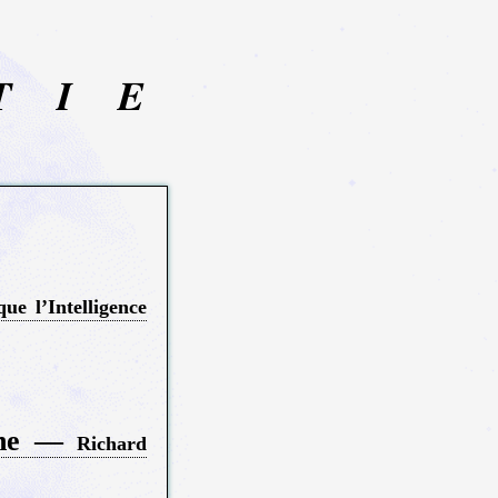
T
I
E
ue l’Intelligence
eine —
Richard