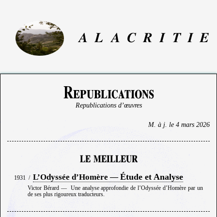
A
L
A
C
R
I
T
I
E
Republications
Republications d’œuvres
M. à j. le
4 mars 2026
le meilleur
Étude et Analyse
L’Odyssée d’Homère —
1931
/
Victor Bérard
—
Une analyse approfondie de l’Odyssée d’Homère par un
de ses plus rigoureux traducteurs.