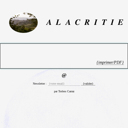
A
L
A
C
R
I
T
I
E
{imprimer/PDF}
@
Newsletter :
par Torless Carraz