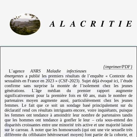
A
L
A
C
R
I
T
I
E
{imprimer/PDF}
L’agence
ANRS Maladie infectieuses
émergentes
a publié les premiers résultats de l’enquête « Contexte des
sexualités en France en 2023 » (CSF-2023). Sujet déjà évoqué ici, l’étude
confirme sans surprise la montée de l’isolement chez les jeunes
générations. L’âge médian du premier rapport augmente
significativement pour la première fois en 60 ans, mais le nombre de
partenaires moyen augmente aussi, particulièrement chez les jeunes
femmes. Le fait que ce soit un sondage basé principalement sur du
déclaratif rend ces résultats intriguants encore, voire inquiétants, puisque
les femmes ont tendance à amoindrir leur nombre de partenaires tandis
que les hommes ont tendance à gonfler le leur – cela sous-entend des
disparités croissantes entre une minorité très active et une majorité laissée
sur le carreau. À noter que les homosexuels (qui ont une vie sexuelle très
différente du célibataire hétérosexuel moyen) font partie de la cohorte, et