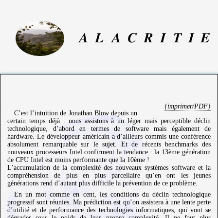
A
L
A
C
R
I
T
I
E
{imprimer/PDF}
C’est l’intuition de Jonathan Blow depuis un
certain temps déjà : nous assistons à un léger mais perceptible déclin
technologique, d’abord en termes de software mais également de
hardware. Le développeur américain a d’ailleurs commis une conférence
absolument remarquable sur le sujet. Et de récents benchmarks des
nouveaux processeurs Intel confirment la tendance : la 13ème génération
de CPU Intel est moins performante que la 10ème !
L’accumulation de la complexité des nouveaux systèmes software et la
compréhension de plus en plus parcellaire qu’en ont les jeunes
générations rend d’autant plus difficile la prévention de ce problème.
En un mot comme en cent, les conditions du déclin technologique
progressif sont réunies. Ma prédiction est qu’on assistera à une lente perte
d’utilité et de performance des technologies informatiques, qui vont se
dégrader sous le poids de leur propre complexité. Il ne faut plus