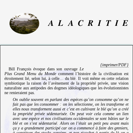
A
L
A
C
R
I
T
I
E
{imprimer/PDF}
Bill François évoque dans son ouvrage
Le
Plus Grand Menu du Monde
comment l’histoire de la civilisation est
étroitement lié, selon lui, à celle… du blé. Il voit même en cette relation
symbiotique la raison de l’avènement de la propriété privée, une vision
naturaliste aux antipodes des dogmes idéologiques que les évolutionnistes
ne renieraient pas.
On oublie souvent en parlant des espèces qu’on consomme qu’on ne
fait pas que les consommer : on les sélectionne, on les transforme et
elles nous transforment aussi et c’est en cultivant le blé qu’on a créé
la propriété privée sédentarisée. On peut voir cela comme un lien
avec une espèce et nos civilisations occidentales se sont bâties sur le
blé et on s’est sédentarisé. Alors on l’était un petit peu avant mais
ça y a grandement participé car on a commencé à faire des greniers,
à constituer des stocks agraires, et par ricochet à partir de là on a