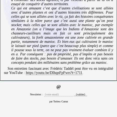
essayé de conquérir d’autres territoires.
Ce qui est amusant c’est que d’autres civilisations se sont alliées
avec d’autres plantes et ont d’autres histoires très différentes. Pour
celles qui se sont alliées avec le riz, ça fait des histoires conquérantes
similaires à la nôtre parce que c’est aussi une plante qu’on peut
stocker, mais celles qui se sont alliées avec le manioc, par exemple
en Amazonie (on a l’image que les Indiens d’Amazonie sont des
chasseurs-cueilleurs mais en fait ce sont principalement des
cultivateurs), la forêt amazonienne est une zone cultivée en grande
partie, notamment de manioc. Et bien eux qui cultivaient le manioc
le laissait sur pied (parce que c’est beaucoup plus simple) et comme
il pousse sous la terre, on ne peut pas vraiment évaluer combien il y
en a. Par conséquent : pas de propriété, pas d’impôts et pas besoin
de faire des stocks, pas besoin d’amasser. Ils ont donc vécu sans ces
concepts pendant des millénaires sans problème grâce au manioc.
Son entretien fascinant avec Frédéric Taddéï peut être vu en intégralité
sur YouTube :
https://youtu.be/DIhqnFpFwrs?t=1711
.
@
Newsletter :
par Torless Carraz