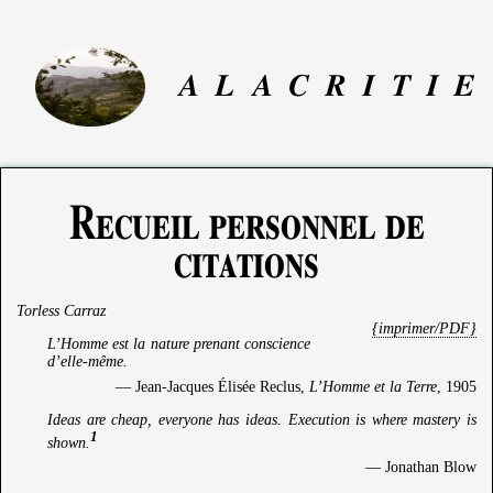
A
L
A
C
R
I
T
I
E
Recueil personnel de
citations
Torless Carraz
{imprimer/PDF}
L’Homme est la nature prenant conscience
d’elle-même.
— Jean-Jacques Élisée Reclus,
L’Homme et la Terre
, 1905
Ideas are cheap, everyone has ideas. Execution is where mastery is
1
shown.
— Jonathan Blow