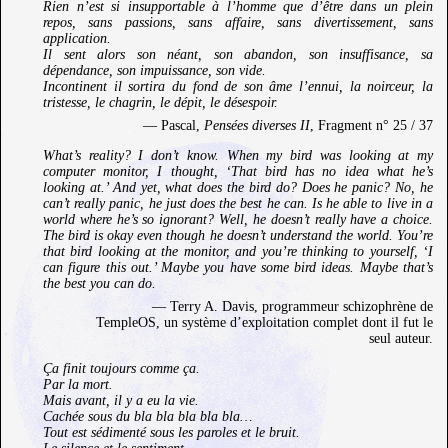
Rien n’est si insupportable à l’homme que d’être dans un plein
repos, sans passions, sans affaire, sans divertissement, sans
application.
Il sent alors son néant, son abandon, son insuffisance, sa
dépendance, son impuissance, son vide.
Incontinent il sortira du fond de son âme l’ennui, la noirceur, la
tristesse, le chagrin, le dépit, le désespoir.
— Pascal,
Pensées diverses II
, Fragment n° 25 / 37
What’s reality? I don’t know. When my bird was looking at my
computer monitor, I thought, ‘That bird has no idea what he’s
looking at.’ And yet, what does the bird do? Does he panic? No, he
can’t really panic, he just does the best he can. Is he able to live in a
world where he’s so ignorant? Well, he doesn’t really have a choice.
The bird is okay even though he doesn’t understand the world. You’re
that bird looking at the monitor, and you’re thinking to yourself, ‘I
can figure this out.’ Maybe you have some bird ideas. Maybe that’s
the best you can do.
— Terry A. Davis, programmeur schizophrène de
TempleOS, un système d’exploitation complet dont il fut le
seul auteur.
Ça finit toujours comme ça.
Par la mort.
Mais avant, il y a eu la vie.
Cachée sous du bla bla bla bla bla…
Tout est sédimenté sous les paroles et le bruit.