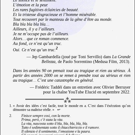
Le silence et le sentiment.
L’émotion et la peur.
Les rares fugitives éclaircies de beauté.
Et la tristesse disgracieuse et l’homme misérable.
Tout recouvert par le manteau de la gêne d’être au monde.
Bla bla bla bla bla…
Ailleurs, il y a l’ailleurs.
Je ne m’occupe pas de l’ailleurs.
Alors… que ce roman commence.
Au fond, ce n’est qu’un truc.
2
Oui. Ce n’est qu’un truc.
— Jep Gambardella (joué par Toni Servillo) dans
La Grande
Bellezza
, de Paolo Sorrentino (Medusa Film, 2013).
Dans les années 90 on prenait tout au tragique et rien au sérieux. À
partir des années 2000 on se remet à prendre tout au sérieux et rien
au tragique… C’est une catastrophe en général.
— Frédéric Taddéï dans un entretien avec Olivier Berruyer
pour la chaîne YouTube Elucid en septembre 2022.
« Avoir des idées c’est facile, tout le monde en a. C’est dans l’éxécution qu’on
démontre sa maîtrise réelle. »
↩︎
Finisce sempre cosi, con la morte.
Prima, però, c’è stata la vita.
La vita, nascosta sotto il bla, bla, bla, bla, bla.
Tutto è sedimentato sotto il chiacchiericcio e il rumore.
Il silenzio è il sentimento, l’emozione e la paura.