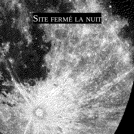
Site fermé la nuit
Revenez plus tard