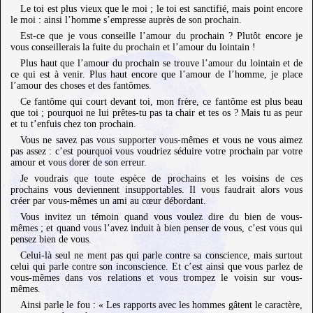
Le toi est plus vieux que le moi ; le toi est sanctifié, mais point encore
le moi : ainsi l’homme s’empresse auprès de son prochain.
Est-ce que je vous conseille l’amour du prochain ? Plutôt encore je
vous conseillerais la fuite du prochain et l’amour du lointain !
Plus haut que l’amour du prochain se trouve l’amour du lointain et de
ce qui est à venir. Plus haut encore que l’amour de l’homme, je place
l’amour des choses et des fantômes.
Ce fantôme qui court devant toi, mon frère, ce fantôme est plus beau
que toi ; pourquoi ne lui prêtes-tu pas ta chair et tes os ? Mais tu as peur
et tu t’enfuis chez ton prochain.
Vous ne savez pas vous supporter vous-mêmes et vous ne vous aimez
pas assez : c’est pourquoi vous voudriez séduire votre prochain par votre
amour et vous dorer de son erreur.
Je voudrais que toute espèce de prochains et les voisins de ces
prochains vous deviennent insupportables. Il vous faudrait alors vous
créer par vous-mêmes un ami au cœur débordant.
Vous invitez un témoin quand vous voulez dire du bien de vous-
mêmes ; et quand vous l’avez induit à bien penser de vous, c’est vous qui
pensez bien de vous.
Celui-là seul ne ment pas qui parle contre sa conscience, mais surtout
celui qui parle contre son inconscience. Et c’est ainsi que vous parlez de
vous-mêmes dans vos relations et vous trompez le voisin sur vous-
mêmes.
Ainsi parle le fou : « Les rapports avec les hommes gâtent le caractère,