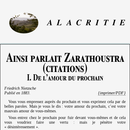
A
L
A
C
R
I
T
I
E
Ainsi parlait Zarathoustra
(citations)
I. De l’amour du prochain
Friedrich Nietzsche
Publié en
1883
.
{imprimer/PDF}
Vous vous empressez auprès du prochain et vous exprimez cela par de
belles paroles. Mais je vous le dis : votre amour du prochain, c’est votre
mauvais amour de vous-mêmes.
Vous entrez chez le prochain pour fuir devant vous-mêmes et de cela
vous voudriez faire une vertu : mais je pénètre votre
« désintéressement ».