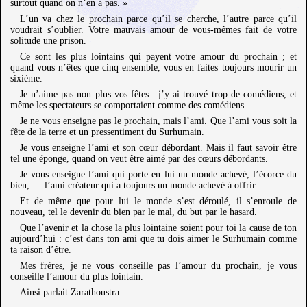
surtout quand on n’en a pas. »
L’un va chez le prochain parce qu’il se cherche, l’autre parce qu’il
voudrait s’oublier. Votre mauvais amour de vous-mêmes fait de votre
solitude une prison.
Ce sont les plus lointains qui payent votre amour du prochain ; et
quand vous n’êtes que cinq ensemble, vous en faites toujours mourir un
sixième.
Je n’aime pas non plus vos fêtes : j’y ai trouvé trop de comédiens, et
même les spectateurs se comportaient comme des comédiens.
Je ne vous enseigne pas le prochain, mais l’ami. Que l’ami vous soit la
fête de la terre et un pressentiment du Surhumain.
Je vous enseigne l’ami et son cœur débordant. Mais il faut savoir être
tel une éponge, quand on veut être aimé par des cœurs débordants.
Je vous enseigne l’ami qui porte en lui un monde achevé, l’écorce du
bien, — l’ami créateur qui a toujours un monde achevé à offrir.
Et de même que pour lui le monde s’est déroulé, il s’enroule de
nouveau, tel le devenir du bien par le mal, du but par le hasard.
Que l’avenir et la chose la plus lointaine soient pour toi la cause de ton
aujourd’hui : c’est dans ton ami que tu dois aimer le Surhumain comme
ta raison d’être.
Mes frères, je ne vous conseille pas l’amour du prochain, je vous
conseille l’amour du plus lointain.
Ainsi parlait Zarathoustra.