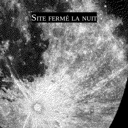
Site fermé la nuit
Revenez plus tard