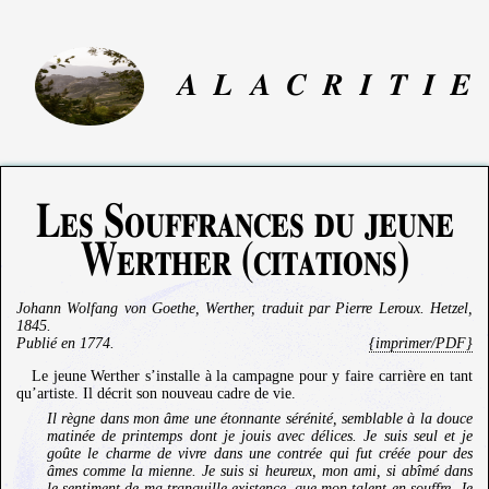
A
L
A
C
R
I
T
I
E
Les Souffrances du jeune
Werther (citations)
Johann Wolfang von Goethe
,
Werther
, traduit par Pierre Leroux. Hetzel,
1845.
Publié en
1774
.
{imprimer/PDF}
Le jeune Werther s’installe à la campagne pour y faire carrière en tant
qu’artiste. Il décrit son nouveau cadre de vie.
Il règne dans mon âme une étonnante sérénité, semblable à la douce
matinée de printemps dont je jouis avec délices. Je suis seul et je
goûte le charme de vivre dans une contrée qui fut créée pour des
âmes comme la mienne. Je suis si heureux, mon ami, si abîmé dans
le sentiment de ma tranquille existence, que mon talent en souffre. Je