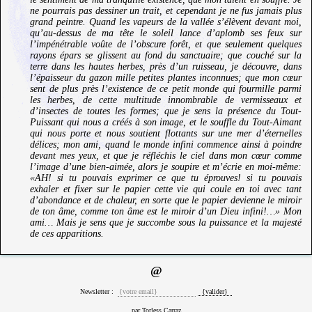
ne pourrais pas dessiner un trait, et cependant je ne fus jamais plus
grand peintre. Quand les vapeurs de la vallée s’élèvent devant moi,
qu’au-dessus de ma tête le soleil lance d’aplomb ses feux sur
l’impénétrable voûte de l’obscure forêt, et que seulement quelques
rayons épars se glissent au fond du sanctuaire; que couché sur la
terre dans les hautes herbes, près d’un ruisseau, je découvre, dans
l’épaisseur du gazon mille petites plantes inconnues; que mon cœur
sent de plus près l’existence de ce petit monde qui fourmille parmi
les herbes, de cette multitude innombrable de vermisseaux et
d’insectes de toutes les formes; que je sens la présence du Tout-
Puissant qui nous a créés à son image, et le souffle du Tout-Aimant
qui nous porte et nous soutient flottants sur une mer d’éternelles
délices; mon ami, quand le monde infini commence ainsi à poindre
devant mes yeux, et que je réfléchis le ciel dans mon cœur comme
l’image d’une bien-aimée, alors je soupire et m’écrie en moi-même:
«AH! si tu pouvais exprimer ce que tu éprouves! si tu pouvais
exhaler et fixer sur le papier cette vie qui coule en toi avec tant
d’abondance et de chaleur, en sorte que le papier devienne le miroir
de ton âme, comme ton âme est le miroir d’un Dieu infini!…» Mon
ami… Mais je sens que je succombe sous la puissance et la majesté
de ces apparitions.
@
Newsletter :
par Torless Carraz