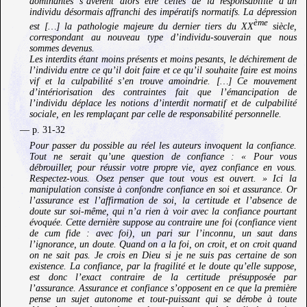
dominantes s’avèrent alors être celles de la responsabilité d’un
individu désormais affranchi des impératifs normatifs. La dépression
ème
est […] la pathologie majeure du dernier tiers du XX
siècle,
correspondant au nouveau type d’individu-souverain que nous
sommes devenus.
Les interdits étant moins présents et moins pesants, le déchirement de
l’individu entre ce qu’il doit faire et ce qu’il souhaite faire est moins
vif et la culpabilité s’en trouve amoindrie. […] Ce mouvement
d’intériorisation des contraintes fait que l’émancipation de
l’individu déplace les notions d’interdit normatif et de culpabilité
sociale, en les remplaçant par celle de responsabilité personnelle.
— p. 31-32
Pour passer du possible au réel les auteurs invoquent la confiance.
Tout ne serait qu’une question de confiance : « Pour vous
débrouiller, pour réussir votre propre vie, ayez confiance en vous.
Respectez-vous. Osez penser que tout vous est ouvert. » Ici la
manipulation consiste à confondre confiance en soi et assurance. Or
l’assurance est l’affirmation de soi, la certitude et l’absence de
doute sur soi-même, qui n’a rien à voir avec la confiance pourtant
évoquée. Cette dernière suppose au contraire une foi (confiance vient
de
cum fide
: avec foi), un pari sur l’inconnu, un saut dans
l’ignorance, un doute. Quand on a la foi, on croit, et on croit quand
on ne sait pas. Je crois en Dieu si je ne suis pas certaine de son
existence. La confiance, par la fragilité et le doute qu’elle suppose,
est donc l’exact contraire de la certitude présupposée par
l’assurance. Assurance et confiance s’opposent en ce que la première
pense un sujet autonome et tout-puissant qui se dérobe à toute