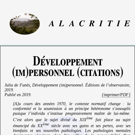
A
L
A
C
R
I
T
I
E
Développement
(im)personnel (citations)
Julia de Funès
,
Développement (im)personnel
. Éditions de l’observatoire,
2019.
Publié en
2019
.
{imprimer/PDF}
[A]u cours des années 1970, le contexte normatif change : la
conformité et la soumission à un principe hétéronome s’assouplit
pusique l’individu s’institue progressivement maître de lui-même.
ème
C’est alors que le sujet divisé du XIX
fait place au sujet
ème
émancipé du XX
siècle avec ses gains et ses pertes, avec ses
bienfaits et ses nouvelles pathologies. Les pathologies mentales