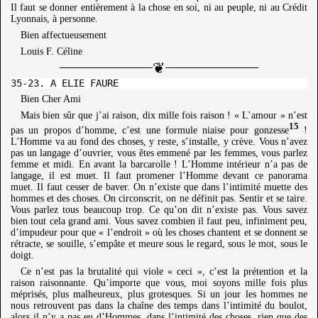
Il faut se donner entièrement à la chose en soi, ni au peuple, ni au Crédit
Lyonnais, à personne.
Bien affectueusement
Louis F. Céline
Bien Cher Ami
Mais bien sûr que j’ai raison, dix mille fois raison ! « L’amour » n’est
15
pas un propos d’homme, c’est une formule niaise pour gonzesse
!
L’Homme va au fond des choses, y reste, s’installe, y crève. Vous n’avez
pas un langage d’ouvrier, vous êtes emmené par les femmes, vous parlez
femme et midi. En avant la barcarolle ! L’Homme intérieur n’a pas de
langage, il est muet. Il faut promener l’Homme devant ce panorama
muet. Il faut cesser de baver. On n’existe que dans l’intimité muette des
hommes et des choses. On circonscrit, on ne définit pas. Sentir et se taire.
Vous parlez tous beaucoup trop. Ce qu’on dit n’existe pas. Vous savez
bien tout cela grand ami. Vous savez combien il faut peu, infiniment peu,
d’impudeur pour que « l’endroit » où les choses chantent et se donnent se
rétracte, se souille, s’empâte et meure sous le regard, sous le mot, sous le
doigt.
Ce n’est pas la brutalité qui viole « ceci », c’est la prétention et la
raison raisonnante. Qu’importe que vous, moi soyons mille fois plus
méprisés, plus malheureux, plus grotesques. Si un jour les hommes ne
nous retrouvent pas dans la chaîne des temps dans l’intimité du boulot,
alors il n’y a pas eu d’Hommes, dans l’intimité des choses, rien que des