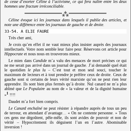
de cesse d’exorter Céline à l’activisme, ce qui fera naître entre les deux
hommes une fracture irréconciliable.
Céline évoque ici les journaux dans lesquels il publie des articles, et
note une différence entre les journaux de gauche et de droite.
Très cher ami,
Je crois qu’en effet il ne vaut mieux plus insister auprès des journaux
intellectuels. Votre nom semble leur faire peur. Réservons cet article pour
Hippocrate
et nous nous en trouverons mieux.
Le mien dans
Candide
m’a valu des menaces de mort précises ce qui
ne me serait pas arrivé dans un journal de gauche. J’ai demandé quel était
le quotidien
le plus lu
– C’est tout et mon seul souci, toucher le
maximum de lecteurs et à tout prendre je préfère ceux de droite. Ceux de
gauche sont si certains de leurs vérité marxiste qu’on ne peut rien leur
apprendre. Ils sont bien plus fermés qu’à droite. Nul canard ne m’a plus
abîmé que
Le Populaire
au nom de « la valeur et de la dignité humaine
1
»
!!!!
Daudet m’a fort bien compris.
Le Canard enchaîné
ne peut résister à répandre auprès de tous un peu
de terreur, en attendant d’avantage… « On ne contente personne. » Tous
ces gens me dégoûtent, pêle-mêle, ils sont avides de pouvoir et non de
vérité – Hypocritement ils déguisent l’un en l’autre. Abominable
inversion !