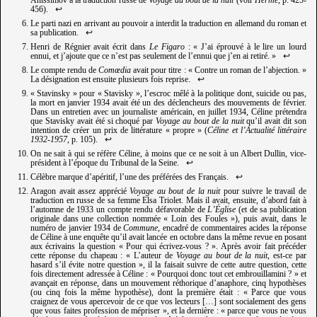
Anissimov à la traduction russe de
Voyage au bout de la nuit
(voir
Herme
, p. 425-
456).
↩︎
Le parti nazi en arrivant au pouvoir a interdit la traduction en allemand du roman et
sa publication.
↩︎
Henri de Régnier avait écrit dans
Le Figaro
: « J’ai éprouvé à le lire un lourd
ennui, et j’ajoute que ce n’est pas seulement de l’ennui que j’en ai retiré. »
↩︎
Le compte rendu de
Comœdia
avait pour titre : « Contre un roman de l’abjection. »
La désignation est ensuite plusieurs fois reprise.
↩︎
« Stavinsky » pour « Stavisky », l’escroc mêlé à la politique dont, suicide ou pas,
la mort en janvier 1934 avait été un des déclencheurs des mouvements de février.
Dans un entretien avec un journaliste américain, en juillet 1934, Céline prétendra
que Stavisky avait été si choqué par
Voyage au bout de la nuit
qu’il avait dit son
intention de créer un prix de littérature « propre » (
Céline et l’Actualité littéraire
1932-1957
, p. 105).
↩︎
On ne sait à qui se réfère Céline, à moins que ce ne soit à un Albert Dullin, vice-
président à l’époque du Tribunal de la Seine.
↩︎
Célèbre marque d’apéritif, l’une des préférées des Français.
↩︎
Aragon avait assez apprécié
Voyage au bout de la nuit
pour suivre le travail de
traduction en russe de sa femme Elsa Triolet. Mais il avait, ensuite, d’abord fait à
l’automne de 1933 un compte rendu défavorable de
L’Église
(et de sa publication
originale dans une collection nommée « Loin des Foules »), puis avait, dans le
numéro de janvier 1934 de
Commune
, encadré de commentaires acides la réponse
de Céline à une enquête qu’il avait lancée en octobre dans la même revue en posant
aux écrivains la question « Pour qui écrivez-vous ? ». Après avoir fait précéder
cette réponse du chapeau : « L’auteur de
Voyage au bout de la nuit
, est-ce par
hasard s’il évite notre question », il la faisait suivre de cette autre question, cette
fois directement adressée à Céline : « Pourquoi donc tout cet embrouillamini ? » et
avançait en réponse, dans un mouvement réthorique d’anaphore, cinq hypothèses
(ou cinq fois la même hypothèse), dont la première était : « Parce que vous
craignez de vous apercevoir de ce que vos lecteurs […] sont socialement des gens
que vous faites profession de mépriser », et la dernière : « parce que vous ne vous