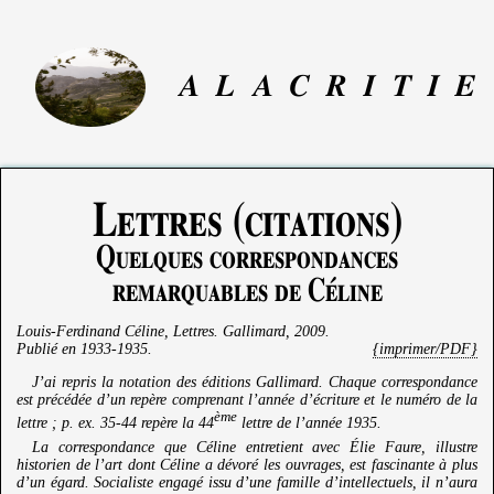
A
L
A
C
R
I
T
I
E
Lettres (citations)
Quelques correspondances
remarquables de Céline
Louis-Ferdinand Céline
,
Lettres
. Gallimard, 2009.
Publié en
1933-1935
.
{imprimer/PDF}
J’ai repris la notation des éditions Gallimard. Chaque correspondance
est précédée d’un repère comprenant l’année d’écriture et le numéro de la
ème
lettre ; p. ex. 35-44 repère la 44
lettre de l’année 1935.
La correspondance que Céline entretient avec Élie Faure, illustre
historien de l’art dont Céline a dévoré les ouvrages, est fascinante à plus
d’un égard. Socialiste engagé issu d’une famille d’intellectuels, il n’aura