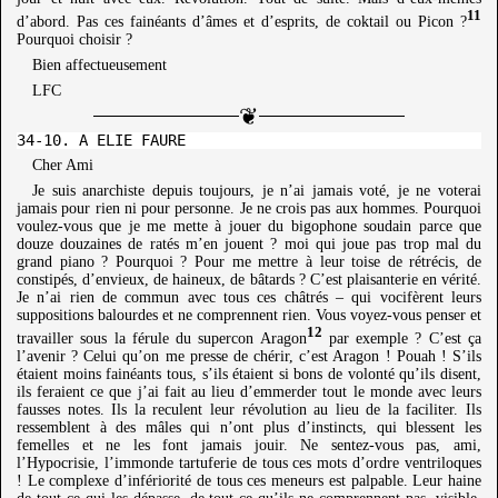
11
d’abord. Pas ces fainéants d’âmes et d’esprits, de coktail ou Picon ?
Pourquoi choisir ?
Bien affectueusement
LFC
Cher Ami
Je suis anarchiste depuis toujours, je n’ai jamais voté, je ne voterai
jamais pour rien ni pour personne. Je ne crois pas aux hommes. Pourquoi
voulez-vous que je me mette à jouer du bigophone soudain parce que
douze douzaines de ratés m’en jouent ? moi qui joue pas trop mal du
grand piano ? Pourquoi ? Pour me mettre à leur toise de rétrécis, de
constipés, d’envieux, de haineux, de bâtards ? C’est plaisanterie en vérité.
Je n’ai rien de commun avec tous ces châtrés – qui vocifèrent leurs
suppositions balourdes et ne comprennent rien. Vous voyez-vous penser et
12
travailler sous la férule du supercon Aragon
par exemple ? C’est ça
l’avenir ? Celui qu’on me presse de chérir, c’est Aragon ! Pouah ! S’ils
étaient moins fainéants tous, s’ils étaient si bons de volonté qu’ils disent,
ils feraient ce que j’ai fait au lieu d’emmerder tout le monde avec leurs
fausses notes. Ils la reculent leur révolution au lieu de la faciliter. Ils
ressemblent à des mâles qui n’ont plus d’instincts, qui blessent les
femelles et ne les font jamais jouir. Ne sentez-vous pas, ami,
l’Hypocrisie, l’immonde tartuferie de tous ces mots d’ordre ventriloques
! Le complexe d’infériorité de tous ces meneurs est palpable. Leur haine