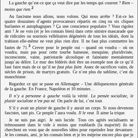
La gauche qu’est-ce que ça veut dire par les temps qui courent ?
Rien –
2
moins que rien.
Au fascisme nous allons, nous volons. Qui nous arrête ? Est-ce les
quatre douzaines d’agents provocateurs répartis en cinq ou six cliques
hurlantes et autophagiques ? Ça une conscience populaire ? Vous rigolez
ami ! Je ne vois (et je les connais bien) dans cette sinistre mascarade que
de ridicules ou sournois velléitaires dégénérés de tous les idéals, dont la
trahison elle-même ne veut plus rien dire. Il ne faut plus commettre les
3
fautes de 71.
Crever pour le peuple oui – quand on voudra – où on
voudra, mais pas pour cette tourbe haineuse, mesquine, pluridivisée,
inconsciente, vaine, patriotarde alcoolique et fainéante mentalement
jusqu’au délire. Le mur des fédérés doit être un exemple non de ce qu’il
faut faire mais de ce qu’il ne
faut plus faire.
Assez de sacrifices vains, de
siècles de prison, de martyrs gratuits. Ce n’est plus du sublime, c’est du
masochisme.
Regardez ce qui se passe en Allemagne – Une déliquescence générale
de la gauche. En France, Napoléon et 10 minutes…
Il n’y a personne à gauche
voilà la vérité.
La pensée socialiste, le
plaisir socialiste n’est pas né.
On parle de lui, c’est tout.
S’il y avait un
plaisir
de gauche il y aurait un corps. Si nous devenons
fascistes, tant pis. Ce peuple l’aura voulu.
Il le veut.
Il aime la trique.
Je ne suis pas aigri. Je suis lucide. Tous ces agités socialisants se
trémoussent dans le vide à moins que roublards (la majorité) ils ne
cherchent en vous que de nouvelles idées pour repeindre leur devanture.
Je les connais, ami, je les connais bien et je les méprise encore plus que je