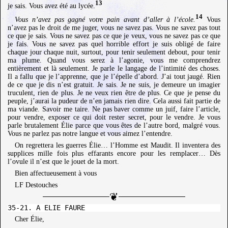
13
je sais. Vous avez été au lycée.
14
Vous n’avez pas gagné votre pain avant d’aller à l’école.
Vous
n’avez pas le droit de me juger, vous ne savez pas. Vous ne savez pas tout
ce que je sais. Vous ne savez pas ce que je veux, vous ne savez pas ce que
je fais. Vous ne savez pas quel horrible effort je suis obligé de faire
chaque jour chaque nuit, surtout, pour tenir seulement debout, pour tenir
ma plume. Quand vous serez à l’agonie, vous me comprendrez
entièrement et là seulement. Je parle le langage de l’intimité des choses.
Il a fallu que je l’apprenne, que je l’épelle d’abord. J’ai tout jaugé. Rien
de ce que je dis n’est gratuit. Je sais. Je ne suis, je demeure un imagier
truculent, rien de plus. Je ne veux rien être de plus. Ce que je pense du
peuple, j’aurai la pudeur de n’en jamais rien dire. Cela aussi fait partie de
ma viande. Savoir me taire. Ne pas baver comme un juif, faire l’article,
pour vendre, exposer ce qui doit rester secret, pour le vendre. Je vous
parle brutalement Élie parce que vous êtes de l’autre bord, malgré vous.
Vous ne parlez pas notre langue et vous aimez l’entendre.
On regrettera les guerres Élie… l’Homme est Maudit. Il inventera des
supplices mille fois plus effarants encore pour les remplacer… Dès
l’ovule il n’est que le jouet de la mort.
Bien affectueusement à vous
LF Destouches
Cher Élie,