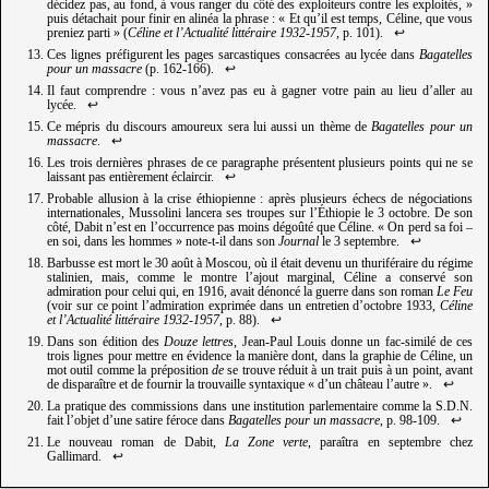
décidez pas, au fond, à vous ranger du côté des exploiteurs contre les exploités, »
puis détachait pour finir en alinéa la phrase : « Et qu’il est temps, Céline, que vous
preniez parti » (
Céline et l’Actualité littéraire 1932-1957
, p. 101).
↩︎
Ces lignes préfigurent les pages sarcastiques consacrées au lycée dans
Bagatelles
pour un massacre
(p. 162-166).
↩︎
Il faut comprendre : vous n’avez pas eu à gagner votre pain au lieu d’aller au
lycée.
↩︎
Ce mépris du discours amoureux sera lui aussi un thème de
Bagatelles pour un
massacre
.
↩︎
Les trois dernières phrases de ce paragraphe présentent plusieurs points qui ne se
laissant pas entièrement éclaircir.
↩︎
Probable allusion à la crise éthiopienne : après plusieurs échecs de négociations
internationales, Mussolini lancera ses troupes sur l’Éthiopie le 3 octobre. De son
côté, Dabit n’est en l’occurrence pas moins dégoûté que Céline. « On perd sa foi –
en soi, dans les hommes » note-t-il dans son
Journal
le 3 septembre.
↩︎
Barbusse est mort le 30 août à Moscou, où il était devenu un thuriféraire du régime
stalinien, mais, comme le montre l’ajout marginal, Céline a conservé son
admiration pour celui qui, en 1916, avait dénoncé la guerre dans son roman
Le Feu
(voir sur ce point l’admiration exprimée dans un entretien d’octobre 1933,
Céline
et l’Actualité littéraire 1932-1957
, p. 88).
↩︎
Dans son édition des
Douze lettres
, Jean-Paul Louis donne un fac-similé de ces
trois lignes pour mettre en évidence la manière dont, dans la graphie de Céline, un
mot outil comme la préposition
de
se trouve réduit à un trait puis à un point, avant
de disparaître et de fournir la trouvaille syntaxique « d’un château l’autre ».
↩︎
La pratique des commissions dans une institution parlementaire comme la S.D.N.
fait l’objet d’une satire féroce dans
Bagatelles pour un massacre
, p. 98-109.
↩︎
Le nouveau roman de Dabit,
La Zone verte
, paraîtra en septembre chez
Gallimard.
↩︎