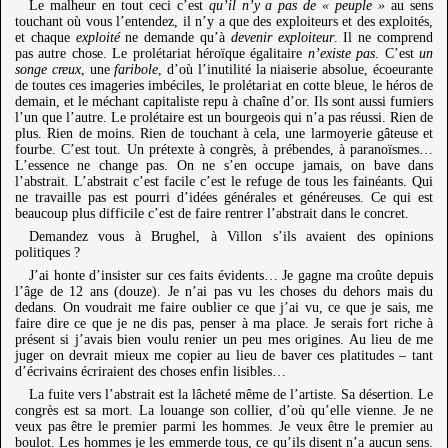
Le malheur en tout ceci c’est
qu’il n’y a pas de « peuple »
au sens
touchant où vous l’entendez, il n’y a que des exploiteurs et des exploités,
et chaque
exploité
ne demande qu’à
devenir exploiteur
. Il ne comprend
pas autre chose. Le prolétariat héroïque égalitaire
n’existe pas
. C’est
un
songe creux
, une
faribole
, d’où l’inutilité la niaiserie absolue, écoeurante
de toutes ces imageries imbéciles, le prolétariat en cotte bleue, le héros de
demain, et le méchant capitaliste repu à chaîne d’or. Ils sont aussi fumiers
l’un que l’autre. Le prolétaire est un bourgeois qui n’a pas réussi. Rien de
plus. Rien de moins. Rien de touchant à cela, une larmoyerie gâteuse et
fourbe. C’est tout. Un prétexte à congrès, à prébendes, à paranoïsmes…
L’essence ne change pas. On ne s’en occupe jamais, on bave dans
l’abstrait. L’abstrait c’est facile c’est le refuge de tous les fainéants. Qui
ne travaille pas est pourri d’idées générales et généreuses. Ce qui est
beaucoup plus difficile c’est de faire rentrer l’abstrait dans le concret.
Demandez vous à Brughel, à Villon s’ils avaient des opinions
politiques ?
J’ai honte d’insister sur ces faits évidents… Je gagne ma croûte depuis
l’âge de 12 ans (douze). Je n’ai pas vu les choses du dehors mais du
dedans. On voudrait me faire oublier ce que j’ai vu, ce que je sais, me
faire dire ce que je ne dis pas, penser à ma place. Je serais fort riche à
présent si j’avais bien voulu renier un peu mes origines. Au lieu de me
juger on devrait mieux me copier au lieu de baver ces platitudes – tant
d’écrivains écriraient des choses enfin lisibles…
La fuite vers l’abstrait est la lâcheté même de l’artiste. Sa désertion. Le
congrès est sa mort. La louange son collier, d’où qu’elle vienne. Je ne
veux pas être le premier parmi les hommes. Je veux être le premier au
boulot. Les hommes je les emmerde tous, ce qu’ils disent n’a aucun sens.