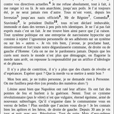
4
contre vos directives actuelles.
Je me refuse absolument, tout à fait, à
me ranger ici ou là. Je suis anarchiste, jusqu’aux poils. Je l’ai toujours
été, je ne serai jamais rien d’autre. Tous m’ont vomi, depuis les
5
6
7
8
Inveszias
jusqu’aux nazis officiels
, Mr de Régnier
, Comœdia
,
9
10
Stavinsky
, le président Dullin
, tous m’ont déclaré imbuvable,
immonde et dans des termes à peu près très identiques. Je ne l’ai pas fait
exprès mais c’est un fait. Je me trouve bien ainsi parce que j’ai raison.
Tout système politique est une entreprise de narcissisme hypocrite qui
consiste à rejeter l’ignominie personnelle de ses adhérents sur un système
ou sur les « autres ». Je vis très bien, j’avoue, je proclame haut,
émotivement et fort toute notre dégueulasserie commune, de droite ou de
gauche
d’Homme
. Cela on ne me le pardonnera jamais. Depuis que les
curés sont morts le monde n’est plus que démagogie, on flagorne la
merde sans arrêt, on repousse la responsabilité par un artifice d’idéologie
et de phrases.
Il n’y a plus de contrition, il n’y a plus que des chants de révolte et
d’espérances. Espérer quoi ? Que la merde va se mettre à sentir bon ?
Mon bon ami, je ne trahis personne, je ne demande rien à Personne.
On me fusillera peut-être (on prendra des numéros alors !)
Lénine aussi bien que Napoléon ont raté leur affaire. Ils ont fait des
pointes de feu et hurlent à la guérison. Nenni. Tout ce cynisme
révolutionnaire (
pas le vôtre
) n’est que vulgaire, éternel égoïsme, armé de
nouveaux subterfuges. Qu’il s’organise dans le communisme vous en
verrez de belles ! Plus sordide que l’ancien vous dis-je ! Je les connais
bien les apôtres et les héros, de droite de gauche. Depuis 30 ans je vis
jour et nuit avec eux. Révolution. Tout de suite. Mais d’eux-mêmes