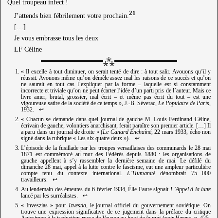
Quel troupeau infect !
21
J’attends bien fébrilement votre prochain.
[…]
Je vous embrasse tous les deux
LF Céline
« Il excelle à tout diminuer, on serait tenté de dire : à tout salir. Avouons qu’il y
réussit. Avouons même qu’on démêle assez mal les raisons de ce succès et qu’on
ne saurait en tout cas l’expliquer par la forme – laquelle est si constamment
incorrecte et triviale qu’on ne peut écarter l’idée d’un parti pris de l’auteur. Mais ce
livre amer, brutal, grossier, mal écrit – et même pas écrit du tout – est une
vigoureuse satire de la société de ce temps », J.-B. Séverac,
Le Populaire de Paris
,
1932.
↩︎
« Chacun se demande dans quel journal de gauche M. Louis-Ferdinand Céline,
écrivain de gauche, volontiers anarchisant, ferait paraître son premier article. […] Il
a paru dans un journal de droite » (
Le Canard Enchaîné
, 22 mars 1933, écho non
signé dans la rubrique « Les six quatre deux »).
↩︎
L’épisode de la fusillade par les troupes versaillaises des communards le 28 mai
1871 est commémoré au mur des Fédérés depuis 1880 : les organisations de
gauche appellent à s’y rassembler la dernière semaine de mai. Le défilé du
dimanche 28 mai, appel à la lutte contre le fascisme, eut une ampleur particulière
compte tenu du contexte international.
L’Humanité
dénombrait 75 000
travailleurs.
↩︎
Au lendemain des émeutes du 6 février 1934, Élie Faure signait
L’Appel à la lutte
lancé par les surréalistes.
↩︎
« Inveszias » pour
Izvestia
, le journal officiel du gouvernement soviétique. On
trouve une expression significative de ce jugement dans la préface du critique