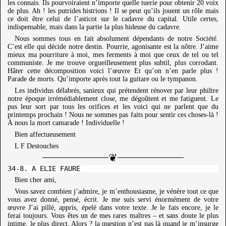
les connais. Ils pourvoiraient n’importe quelle tuerie pour obtenir 20 voix
de plus. Ah ! les putrides histrions ! Il se peut qu’ils jouent un rôle mais
ce doit être celui de l’asticot sur le cadavre du capital. Utile certes,
indispensable, mais dans la partie la plus hideuse du cadavre.
Nous sommes tous en fait absolument dépendants de notre Société.
C’est elle qui décide notre destin. Pourrie, agonisante est la nôtre. J’aime
mieux ma pourriture à moi, mes ferments à moi que ceux de tel ou tel
communiste. Je me trouve orgueilleusement plus subtil, plus corrodant.
Hâter cette décomposition voici l’œuvre Et qu’on n’en parle plus !
Parade de morts. Qu’importe après tout la guitare ou le tympanon.
Les individus délabrés, sanieux qui prétendent rénover par leur philtre
notre époque irrémédiablement close, me dégoûtent et me fatiguent. Le
pus leur sort par tous les orifices et les voici qui ne parlent que du
printemps prochain ! Nous ne sommes pas faits pour sentir ces choses-là !
À nous la mort camarade ! Individuelle !
Bien affectueusement
L F Destouches
Bien cher ami,
Vous savez combien j’admire, je m’enthousiasme, je vénère tout ce que
vous avez donné, pensé, écrit. Je me suis servi énormément de votre
œuvre J’ai pillé, appris, épelé dans votre texte. Je le fais encore, je le
ferai toujours. Vous êtes un de mes rares maîtres – et sans doute le plus
intime, le plus direct. Alors ? la question n’est pas là quand je m’insurge