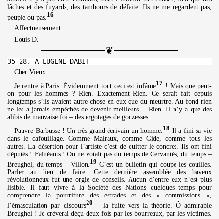
lâches et des fuyards, des tambours de défaite. Ils ne me regardent pas,
16
peuple ou pas.
Affectueusement.
Louis D.
Cher Vieux
17
Je rentre à Paris. Évidemment tout ceci est infâme
! Mais que peut-
on pour les hommes ? Rien. Exactement Rien. Ce serait fait depuis
longtemps s’ils avaient autre chose en eux que du meurtre. Au fond rien
ne les a jamais empêchés de devenir meilleurs… Rien. Il n’y a que des
alibis de mauvaise foi – des ergotages de gonzesses…
18
Pauvre Barbusse ! Un très grand écrivain un homme.
Il a fini sa vie
dans le cafouillage. Comme Malraux, comme Gide, comme tous les
autres. La désertion pour l’artiste c’est de quitter le concret. Ils ont fini
députés ! Fainéants ! On ne votait pas du temps de Cervantès, du temps –
19
Breughel, du temps – Villon.
C’est un bulletin qui coupe les couilles.
Parler au lieu de faire. Cette dernière assemblée des baveux
révolutionneux fut une orgie de conseils. Aucun d’entre eux n’est plus
lisible. Il faut vivre à la Société des Nations quelques temps pour
comprendre la pourriture des estrades et des « commissions »,
20
l’émasculation par discours
– la fuite vers la théorie. Ô admirable
Breughel ! Je crèverai déçu deux fois par les bourreaux, par les victimes.