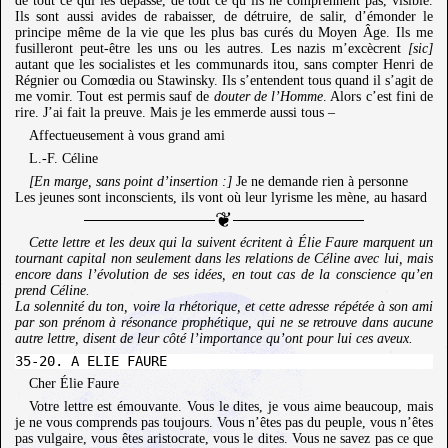
de tout ce qui les dépasse, de tout ce qu’ils ne comprennent pas, visible.
Ils sont aussi avides de rabaisser, de détruire, de salir, d’émonder le
principe même de la vie que les plus bas curés du Moyen Âge. Ils me
fusilleront peut-être les uns ou les autres. Les nazis m’excècrent
[sic]
autant que les socialistes et les communards itou, sans compter Henri de
Régnier ou Comœdia ou Stawinsky. Ils s’entendent tous quand il s’agit de
me vomir. Tout est permis sauf de
douter de l’Homme
. Alors c’est fini de
rire. J’ai fait la preuve. Mais je les emmerde aussi tous –
Affectueusement à vous grand ami
L.-F. Céline
[En marge, sans point d’insertion :]
Je ne demande rien à personne
Les jeunes sont inconscients, ils vont où leur lyrisme les mène, au hasard
Cette lettre et les deux qui la suivent écritent à Élie Faure marquent un
tournant capital non seulement dans les relations de Céline avec lui, mais
encore dans l’évolution de ses idées, en tout cas de la conscience qu’en
prend Céline.
La solennité du ton, voire la rhétorique, et cette adresse répétée à son ami
par son prénom à résonance prophétique, qui ne se retrouve dans aucune
autre lettre, disent de leur côté l’importance qu’ont pour lui ces aveux.
Cher Élie Faure
Votre lettre est émouvante. Vous le dites, je vous aime beaucoup, mais
je ne vous comprends pas toujours. Vous n’êtes pas du peuple, vous n’êtes
pas vulgaire, vous êtes aristocrate, vous le dites. Vous ne savez pas ce que