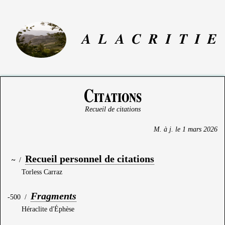
A
L
A
C
R
I
T
I
E
Citations
Recueil de citations
M. à j. le
1 mars 2026
Recueil personnel de citations
~
/
Torless Carraz
Fragments
-500
/
Héraclite d'Éphèse