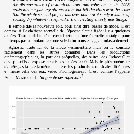
would-be culture creators have stagnated. It’s something larger, like
the disappearance of institutional trust and cohesion, as the 2008
crisis was not just any old recession, but left the elites with the sense
that the whole societal project was over, and now it’s only a matter of
sucking dry whatever is left rather than creating entirely new things.
Il semble que la nouveauté soit, pour ainsi dire, passée de mode. C’est
comme si l’esthétique formelle de l’époque s’était figée il y a quelques
années. Tout participe d’un éternel retour, d’une éternelle nostalgie pour
un temps pas si lointain, comme si le futur nous échappait inlassablement.
Agnostic traite ici de la mode vestimentaire mais on le constate
facilement dans les autres domaines. Dans les productions
cinématographiques, la part des préquelles, des suites, des “reboots” et
des spin-offs a explosé depuis les années 2000. Mais le phénomène ne
s’arrête pas là : de la même manière, les productions musicales, littéraires
et même celle des jeux vidéo s’homogénisent. C’est, comme l’appelle
2
Adam Mastroianni,
l’oligopole des superstars
.