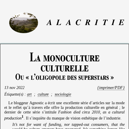
A
L
A
C
R
I
T
I
E
La monoculture
culturelle
Ou « l’oligopole des superstars »
13 nov 2022
{imprimer/PDF}
Étiquette(s) :
art
;
culture
;
sociologie
Le bloggeur Agnostic a écrit une excellente série d’articles sur la mode
et le reflet qu’à travers elle offre la production culturelle en général ; le
dernier de cette série s’intitule
Fashion died circa 2010, as a cultural
1
production
. Il s’inquiète du manque de vision esthétique de l’industrie.
It’s not for want of funding, nor tapped-out consumers, that the