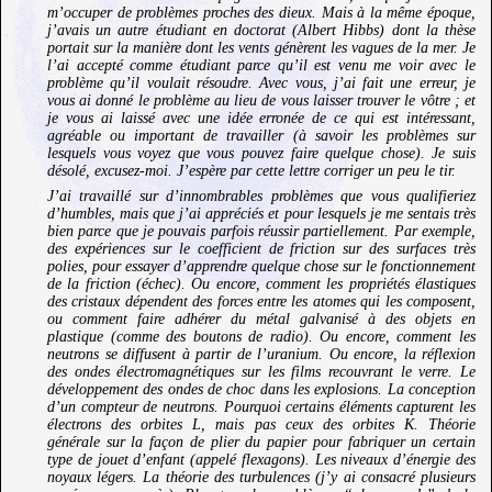
m’occuper de problèmes proches des dieux. Mais à la même époque,
j’avais un autre étudiant en doctorat (Albert Hibbs) dont la thèse
portait sur la manière dont les vents génèrent les vagues de la mer. Je
l’ai accepté comme étudiant parce qu’il est venu me voir avec le
problème qu’il voulait résoudre. Avec vous, j’ai fait une erreur, je
vous ai donné le problème au lieu de vous laisser trouver le vôtre ; et
je vous ai laissé avec une idée erronée de ce qui est intéressant,
agréable ou important de travailler (à savoir les problèmes sur
lesquels vous voyez que vous pouvez faire quelque chose). Je suis
désolé, excusez-moi. J’espère par cette lettre corriger un peu le tir.
J’ai travaillé sur d’innombrables problèmes que vous qualifieriez
d’humbles, mais que j’ai appréciés et pour lesquels je me sentais très
bien parce que je pouvais parfois réussir partiellement. Par exemple,
des expériences sur le coefficient de friction sur des surfaces très
polies, pour essayer d’apprendre quelque chose sur le fonctionnement
de la friction (échec). Ou encore, comment les propriétés élastiques
des cristaux dépendent des forces entre les atomes qui les composent,
ou comment faire adhérer du métal galvanisé à des objets en
plastique (comme des boutons de radio). Ou encore, comment les
neutrons se diffusent à partir de l’uranium. Ou encore, la réflexion
des ondes électromagnétiques sur les films recouvrant le verre. Le
développement des ondes de choc dans les explosions. La conception
d’un compteur de neutrons. Pourquoi certains éléments capturent les
électrons des orbites L, mais pas ceux des orbites K. Théorie
générale sur la façon de plier du papier pour fabriquer un certain
type de jouet d’enfant (appelé flexagons). Les niveaux d’énergie des
noyaux légers. La théorie des turbulences (j’y ai consacré plusieurs