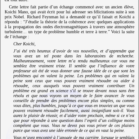
Cette lettre fait partie d’un échange commencé avec un ancien élève,
Koichi Mano, qui avait écrit pour lui adresser ses félicitations suite à son
prix Nobel. Richard Feynman lui a demandé ce qu’il faisait et Koichi a
répondu : “J’étudie la théorie de la cohérence avec quelques applications
à la propagation des ondes électromagnétiques à travers une atmosphère
turbulente… un type de problème humble et terre à terre.” Voici la suite
de l’échange :
Cher Koichi,
J’ai été très heureux d’avoir de vos nouvelles, et d’apprendre que
vous avez un tel poste dans les laboratoires de recherche.
Malheureusement, votre lettre m’a rendu malheureux car vous me
semblez être vraiment triste. Il semble que l’influence de votre
professeur ait été de vous donner une fausse idée de ce que sont les
problèmes qui en valent la peine. Les problèmes qui en valent la
peine sont ceux que vous pouvez vraiment résoudre ou aider à
résoudre, ceux auxquels vous pouvez vraiment contribuer. Un
problème est grand en science s’il se trouve devant nous sans être
résolu et que nous voyons un moyen de le faire avancer. Je vous
conseille de prendre des problèmes encore plus simples, ou comme
vous dites, plus humbles, jusqu’à ce que vous en trouviez un que vous
pouvez vraiment résoudre facilement, aussi insignifiant soit-il. Vous
aurez le plaisir de réussir, et d’aider votre prochain, même si ce n’est
que pour répondre à une question dans l’esprit d’un collègue moins
compétent que vous. Vous ne devez pas vous priver de ces plaisirs
parce que vous avez une idée erronée de ce qui en vaut la peine.
Vous m’avez rencontré à l’apogée de ma carrière, lorsque je semblais