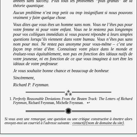
années sans succès). Plus tous les problèmes “plus grands” de la
théorie quantique.
Aucun problème n’est trop petit ou trop insignifiant si nous pouvons
vraiment y faire quelque chose.
Vous dites que vous êtes un homme sans nom. Vous ne l’êtes pas pour
votre femme ni pour votre enfant. Vous ne le resterez pas longtemps
pour vos collègues immédiats si vous pouvez répondre à leurs simples
questions lorsqu’ils viennent dans votre bureau. Vous n’êtes pas sans
nom pour moi. Ne restez pas anonyme pour vous-même – c’est une
façon trop triste d’être. Connaissez votre place dans le monde et
évaluez-vous équitablement, non pas en fonction des idéaux naïfs de
votre jeunesse, ni en fonction de ce que vous imaginez à tort être les
idéaux de votre professeur.
Je vous souhaite bonne chance et beaucoup de bonheur.
Sincèrement,
Richard P. Feynman.
Perfectly Reasonable Deviations From the Beaten Track: The Letters of Richard
Feynman
, Richard Feynman, Michelle Feynman.
↩︎
Si vous avez une remarque, une question ou une critique constructive à émettre alors
envoyez-moi un courriel à l'adresse suivante :
contact@{nom de domaine du site}
.