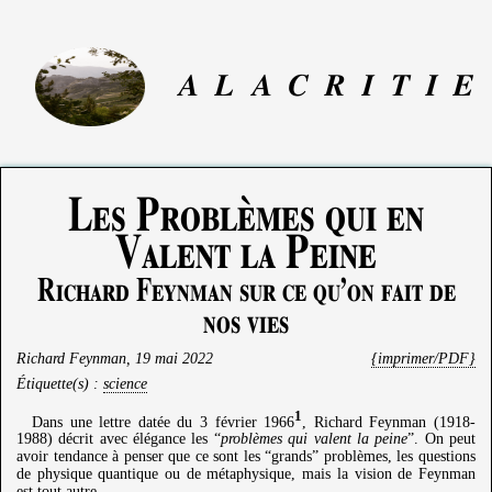
A
L
A
C
R
I
T
I
E
Les Problèmes qui en
Valent la Peine
Richard Feynman sur ce qu’on fait de
nos vies
Richard Feynman
,
19 mai 2022
{imprimer/PDF}
Étiquette(s) :
science
1
Dans une lettre datée du 3 février 1966
, Richard Feynman (1918-
1988) décrit avec élégance les “
problèmes qui valent la peine
”. On peut
avoir tendance à penser que ce sont les “grands” problèmes, les questions
de physique quantique ou de métaphysique, mais la vision de Feynman
est tout autre.