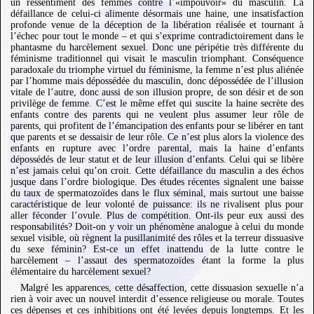
un ressentiment des femmes contre l’«impouvoir» du masculin. La
défaillance de celui-ci alimente désormais une haine, une insatisfaction
profonde venue de la déception de la libération réalisée et tournant à
l’échec pour tout le monde – et qui s’exprime contradictoirement dans le
phantasme du harcèlement sexuel. Donc une péripétie très différente du
féminisme traditionnel qui visait le masculin triomphant. Conséquence
paradoxale du triomphe virtuel du féminisme, la femme n’est plus aliénée
par l’homme mais dépossédée du masculin, donc dépossédée de l’illusion
vitale de l’autre, donc aussi de son illusion propre, de son désir et de son
privilège de femme. C’est le même effet qui suscite la haine secrète des
enfants contre des parents qui ne veulent plus assumer leur rôle de
parents, qui profitent de l’émancipation des enfants pour se libérer en tant
que parents et se dessaisir de leur rôle. Ce n’est plus alors la violence des
enfants en rupture avec l’ordre parental, mais la haine d’enfants
dépossédés de leur statut et de leur illusion d’enfants. Celui qui se libère
n’est jamais celui qu’on croit. Cette défaillance du masculin a des échos
jusque dans l’ordre biologique. Des études récentes signalent une baisse
du taux de spermatozoïdes dans le flux séminal, mais surtout une baisse
caractéristique de leur volonté de puissance: ils ne rivalisent plus pour
aller féconder l’ovule. Plus de compétition. Ont-ils peur eux aussi des
responsabilités? Doit-on y voir un phénomène analogue à celui du monde
sexuel visible, où règnent la pusillanimité des rôles et la terreur dissuasive
du sexe féminin? Est-ce un effet inattendu de la lutte contre le
harcèlement – l’assaut des spermatozoïdes étant la forme la plus
élémentaire du harcèlement sexuel?
Malgré les apparences, cette désaffection, cette dissuasion sexuelle n’a
rien à voir avec un nouvel interdit d’essence religieuse ou morale. Toutes
ces dépenses et ces inhibitions ont été levées depuis longtemps. Et les