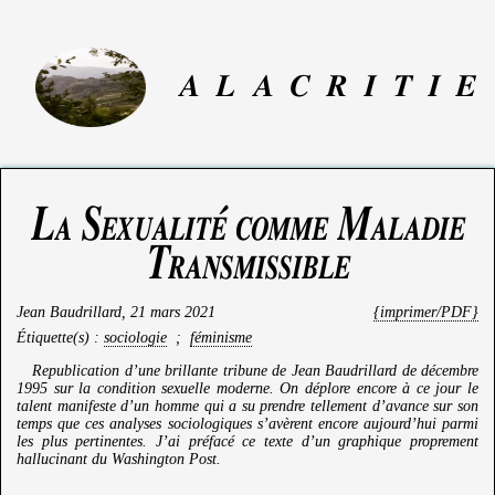
A
L
A
C
R
I
T
I
E
La Sexualité comme Maladie
Transmissible
Jean Baudrillard
,
21 mars 2021
{imprimer/PDF}
Étiquette(s) :
sociologie
;
féminisme
Republication d’une brillante tribune de Jean Baudrillard de décembre
1995 sur la condition sexuelle moderne. On déplore encore à ce jour le
talent manifeste d’un homme qui a su prendre tellement d’avance sur son
temps que ces analyses sociologiques s’avèrent encore aujourd’hui parmi
les plus pertinentes. J’ai préfacé ce texte d’un graphique proprement
hallucinant du Washington Post.