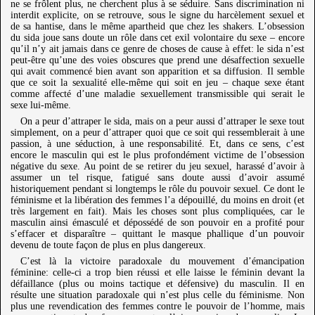
ne se frôlent plus, ne cherchent plus à se séduire. Sans discrimination ni
interdit explicite, on se retrouve, sous le signe du harcèlement sexuel et
de sa hantise, dans le même apartheid que chez les shakers. L’obsession
du sida joue sans doute un rôle dans cet exil volontaire du sexe – encore
qu’il n’y ait jamais dans ce genre de choses de cause à effet: le sida n’est
peut-être qu’une des voies obscures que prend une désaffection sexuelle
qui avait commencé bien avant son apparition et sa diffusion. Il semble
que ce soit la sexualité elle-même qui soit en jeu – chaque sexe étant
comme affecté d’une maladie sexuellement transmissible qui serait le
sexe lui-même.
On a peur d’attraper le sida, mais on a peur aussi d’attraper le sexe tout
simplement, on a peur d’attraper quoi que ce soit qui ressemblerait à une
passion, à une séduction, à une responsabilité. Et, dans ce sens, c’est
encore le masculin qui est le plus profondément victime de l’obsession
négative du sexe. Au point de se retirer du jeu sexuel, harassé d’avoir à
assumer un tel risque, fatigué sans doute aussi d’avoir assumé
historiquement pendant si longtemps le rôle du pouvoir sexuel. Ce dont le
féminisme et la libération des femmes l’a dépouillé, du moins en droit (et
très largement en fait). Mais les choses sont plus compliquées, car le
masculin ainsi émasculé et dépossédé de son pouvoir en a profité pour
s’effacer et disparaître – quittant le masque phallique d’un pouvoir
devenu de toute façon de plus en plus dangereux.
C’est là la victoire paradoxale du mouvement d’émancipation
féminine: celle-ci a trop bien réussi et elle laisse le féminin devant la
défaillance (plus ou moins tactique et défensive) du masculin. Il en
résulte une situation paradoxale qui n’est plus celle du féminisme. Non
plus une revendication des femmes contre le pouvoir de l’homme, mais