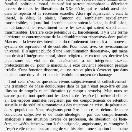
familial, politique, moral, aujourd’hui partout triomphant – déferlante
inverse de toutes les libérations du XXe siècle, qui se traduit aussi bien
dans le repentir et la récession sexuelle. Alors qu’auparavant c’était la
liberté, le désir, le plaisir, l’amour qui semblaient sexuellement
transmissibles, aujourd’hui il semble que ce soient la haine, la désillusion,
la méfiance et le ressentiment entre les sexes qui soient sexuellement
transmissibles. Derrière cette polémique du harcèlement, il y a une forme
ultérieure et contemporaine de la «désublimation répressive» dont parlait
Marcuse – la levée des interdits et du refoulement introduit à un nouveau
système de répression et de contrôle. Pour nous, avec ce révisionnisme
universel, il s’agirait plutôt d’une «resublimation dépressive», qui mène
tout droit à l’intégrisme moral, sinon religieux, et en tout cas, derrière les
phantasmes de viol et du harcèlement, à un intégrisme asexuel
protectionniste où, pour le masculin, le sexe devient l’obsession presque
irréelle d’une fonction disparue, qui ne trouve plus à s’exercer que dans
le phantasme du viol – et pour le féminin un moyen de chantage.
Tout cela, c’est ce que nous vivons subjectivement et collectivement:
une transition de phase douloureuse dans ce qui n’était peut-être qu’une
illusion de progrès et de libération (y compris sexuels). Mais nous ne
savons pas du tout quels sont les desseins de l’espèce (ni même si elle en
a). Les espèces animales réagissent par des comportements de rétention
sexuelle et de stérilité automatique à des situations de crise, de pénurie ou
de surpopulation. Nous réagissons peut-être – et ce, en dehors de toute
conviction subjective et de toute idéologie – par des comportements
analogues à une situation inverse de profession, de libération, de bien-
être, de «défoulement» tout à fait originale, angoissante, et étrangère à
l’espèce elle-même tout au long de son histoire – une situation inhumaine