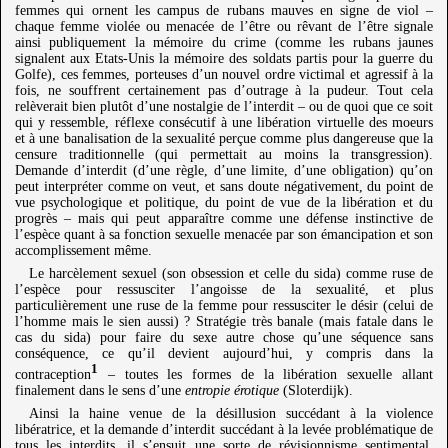
femmes qui ornent les campus de rubans mauves en signe de viol –
chaque femme violée ou menacée de l’être ou rêvant de l’être signale
ainsi publiquement la mémoire du crime (comme les rubans jaunes
signalent aux Etats-Unis la mémoire des soldats partis pour la guerre du
Golfe), ces femmes, porteuses d’un nouvel ordre victimal et agressif à la
fois, ne souffrent certainement pas d’outrage à la pudeur. Tout cela
relèverait bien plutôt d’une nostalgie de l’interdit – ou de quoi que ce soit
qui y ressemble, réflexe consécutif à une libération virtuelle des moeurs
et à une banalisation de la sexualité perçue comme plus dangereuse que la
censure traditionnelle (qui permettait au moins la transgression).
Demande d’interdit (d’une règle, d’une limite, d’une obligation) qu’on
peut interpréter comme on veut, et sans doute négativement, du point de
vue psychologique et politique, du point de vue de la libération et du
progrès – mais qui peut apparaître comme une défense instinctive de
l’espèce quant à sa fonction sexuelle menacée par son émancipation et son
accomplissement même.
Le harcèlement sexuel (son obsession et celle du sida) comme ruse de
l’espèce pour ressusciter l’angoisse de la sexualité, et plus
particulièrement une ruse de la femme pour ressusciter le désir (celui de
l’homme mais le sien aussi) ? Stratégie très banale (mais fatale dans le
cas du sida) pour faire du sexe autre chose qu’une séquence sans
conséquence, ce qu’il devient aujourd’hui, y compris dans la
1
contraception
– toutes les formes de la libération sexuelle allant
finalement dans le sens d’une
entropie érotique
(Sloterdijk).
Ainsi la haine venue de la désillusion succédant à la violence
libératrice, et la demande d’interdit succédant à la levée problématique de
tous les interdits, il s’ensuit une sorte de révisionnisme sentimental,