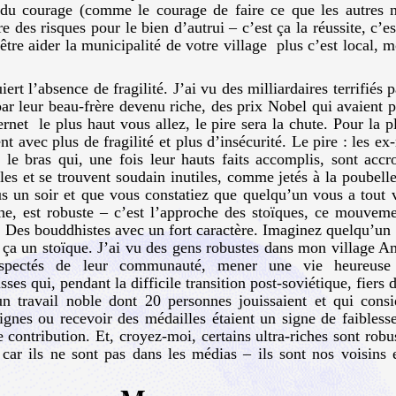
 du courage (comme le courage de faire ce que les autres n
 des risques pour le bien d’autrui – c’est ça la réussite, c’e
tre aider la municipalité de votre village plus c’est local, mo
iert l’absence de fragilité. J’ai vu des milliardaires terrifiés p
par leur beau-frère devenu riche, des prix Nobel qui avaient 
ernet le plus haut vous allez, le pire sera la chute. Pour la p
nt avec plus de fragilité et plus d’insécurité. Le pire : les e
 bras qui, une fois leur hauts faits accomplis, sont accro
iles et se trouvent soudain inutiles, comme jetés à la poubel
s un soir et que vous constatiez que quelqu’un vous a tout 
he, est robuste – c’est l’approche des stoïques, ce mouvem
? Des bouddhistes avec un fort caractère. Imaginez quelqu’un d
t ça un stoïque. J’ai vu des gens robustes dans mon village Am
spectés de leur communauté, mener une vie heureus
ses qui, pendant la difficile transition post-soviétique, fiers
n travail noble dont 20 personnes jouissaient et qui consi
ignes ou recevoir des médailles étaient un signe de faibles
 contribution. Et, croyez-moi, certains ultra-riches sont rob
 car ils ne sont pas dans les médias – ils sont nos voisins