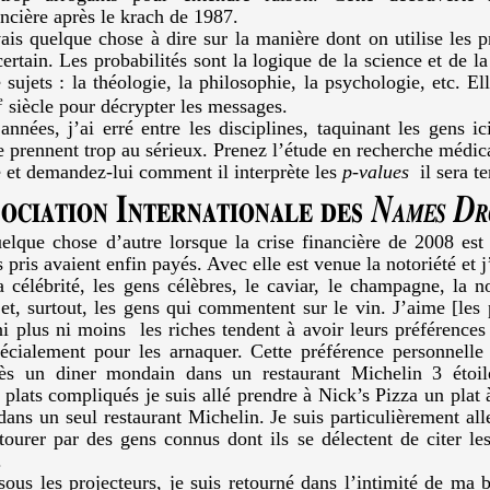
ncière après le krach de 1987.
vais quelque chose à dire sur la manière dont on utilise les p
rtain. Les probabilités sont la logique de la science et de l
 sujets : la théologie, la philosophie, la psychologie, etc. Ell
e
siècle pour décrypter les messages.
nnées, j’ai erré entre les disciplines, taquinant les gens ic
se prennent trop au sérieux. Prenez l’étude en recherche médic
et demandez-lui comment il interprète les
p-values
il sera te
ociation Internationale des
Names Dr
elque chose d’autre lorsque la crise financière de 2008 est 
s pris avaient enfin payés. Avec elle est venue la notoriété et j
a célébrité, les gens célèbres, le caviar, le champagne, la n
et, surtout, les gens qui commentent sur le vin. J’aime [les 
ni plus ni moins les riches tendent à avoir leurs préférences 
écialement pour les arnaquer. Cette préférence personnelle
rès un diner mondain dans un restaurant Michelin 3 étoi
 plats compliqués je suis allé prendre à Nick’s Pizza un plat 
dans un seul restaurant Michelin. Je suis particulièrement al
tourer par des gens connus dont ils se délectent de citer l
.
ous les projecteurs, je suis retourné dans l’intimité de ma bi