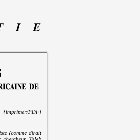
T
I
E
s
ricaine de
{imprimer/PDF}
iste (comme dirait
s chercheur, Taleb