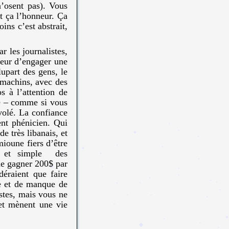
’osent pas). Vous
st ça l’honneur. Ça
ins c’est abstrait,
ar les journalistes,
peur d’engager une
lupart des gens, le
x-machins, avec des
s à l’attention de
le – comme si vous
volé. La confiance
ent phénicien. Qui
e très libanais, et
ioune fiers d’être
e et simple des
 de gagner 200$ par
déraient que faire
se et de manque de
ustes, mais vous ne
 et mènent une vie