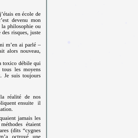
’étais en école de
 c’est devenu mon
 la philosophie ou
 des risques, juste
mi m’en ai parlé –
it alors nouveau,
n toxico débile qui
r tous les moyens
. Je suis toujours
la réalité de nos
liquent ensuite il
ation.
quaient jamais les
 méthodes étaient
ares (dits “cygnes
 m’a octroyé une