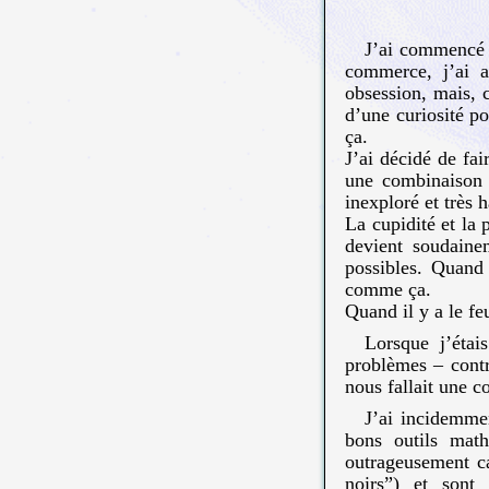
J’ai commencé 
commerce, j’ai a
obsession, mais, 
d’une curiosité po
ça.
J’ai décidé de fa
une combinaison 
inexploré et très
La cupidité et la 
devient soudaine
possibles. Quand 
comme ça.
Quand il y a le fe
Lorsque j’étai
problèmes – contr
nous fallait une 
J’ai incidemme
bons outils mat
outrageusement ca
noirs”) et sont