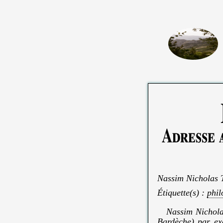
Adresse a
Nassim Nicholas 
Étiquette(s) :
phil
Nassim Nicholas
Bardèche) par exc