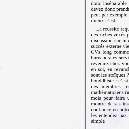
donc inséparable
devez donc prendre
peut par exemple ê
mieux c’est.
La réussite requ
des riches vexés 
discussion sur int
succès externe vie
CVs long comme le
bureaucrates serv
reveniez chez vou
en soi, en revanc
sont les stoïques 
bouddhiste : c’es
des membres re
mathématiciens rus
mois pour faire u
montre de ses ins
confiance en notre
les entendez pas,
simple