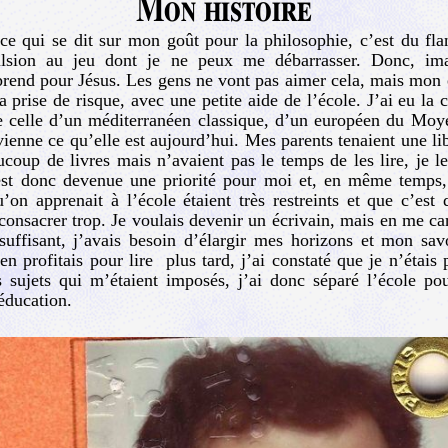
Mon histoire
 ce qui se dit sur mon goût pour la philosophie, c’est du fla
lsion au jeu dont je ne peux me débarrasser. Donc, ima
prend pour Jésus. Les gens ne vont pas aimer cela, mais mon 
la prise de risque, avec une petite aide de l’école. J’ai eu la
e celle d’un méditerranéen classique, d’un européen du Moy
vienne ce qu’elle est aujourd’hui. Mes parents tenaient une l
ucoup de livres mais n’avaient pas le temps de les lire, je l
 est donc devenue une priorité pour moi et, en même temps,
on apprenait à l’école étaient très restreints et que c’est
consacrer trop. Je voulais devenir un écrivain, mais en me ca
nsuffisant, j’avais besoin d’élargir mes horizons et mon sav
’en profitais pour lire plus tard, j’ai constaté que je n’étai
s sujets qui m’étaient imposés, j’ai donc séparé l’école po
éducation.