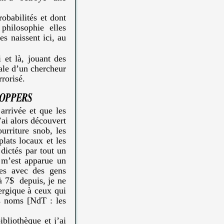
robabilités et dont
a philosophie elles
es naissent ici, au
i et là, jouant des
ale d’un chercheur
rrorisé.
oppers
arrivée et que les
’ai alors découvert
ourriture snob, les
plats locaux et les
dictés par tout un
 m’est apparue un
les avec des gens
à 7$ depuis, je ne
lergique à ceux qui
es noms [NdT : les
bliothèque et j’ai