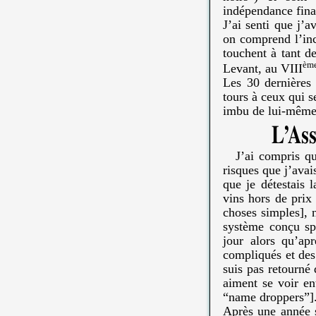
indépendance fina
J’ai senti que j’a
on comprend l’ince
touchent à tant de
èm
Levant, au VIII
Les 30 dernières a
tours à ceux qui 
imbu de lui-même 
L’Ass
J’ai compris qu
risques que j’avai
que je détestais l
vins hors de prix 
choses simples], 
système conçu sp
jour alors qu’ap
compliqués et des
suis pas retourné 
aiment se voir en
“name droppers”]
Après une année s