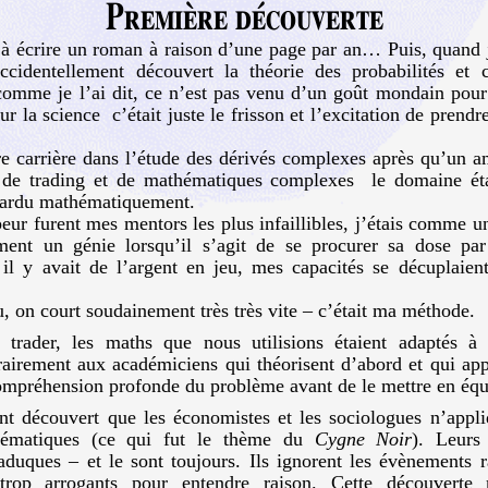
Première découverte
à écrire un roman à raison d’une page par an… Puis, quand j
ccidentellement découvert la théorie des probabilités et
comme je l’ai dit, ce n’est pas venu d’un goût mondain pour
ur la science c’était juste le frisson et l’excitation de prendre
ire carrière dans l’étude des dérivés complexes après qu’un a
de trading et de mathématiques complexes le domaine éta
 hardu mathématiquement.
peur furent mes mentors les plus infaillibles, j’étais comme u
ment un génie lorsqu’il s’agit de se procurer sa dose pa
il y avait de l’argent en jeu, mes capacités se décuplaient
u, on court soudainement très très vite – c’était ma méthode.
s trader, les maths que nous utilisions étaient adaptés à 
airement aux académiciens qui théorisent d’abord et qui app
compréhension profonde du problème avant de le mettre en équ
nt découvert que les économistes et les sociologues n’appli
hématiques (ce qui fut le thème du
Cygne Noir
). Leurs
duques – et le sont toujours. Ils ignorent les évènements r
 trop arrogants pour entendre raison. Cette découverte