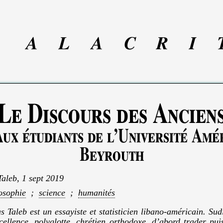
A
L
A
C
R
I
Le Discours des Ancien
ux étudiants de l’Université Amé
Beyrouth
Taleb
,
1 sept 2019
osophie
;
science
;
humanités
 Taleb est un essayiste et statisticien libano-américain. Sud
ellence, polyglotte, chrétien orthodoxe, d’abord trader pui